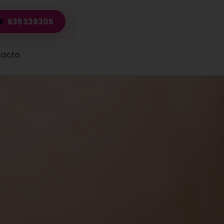
635339305
tacto