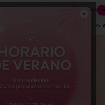
962798669
CLÍNICA
URGENCIAS
×
cios
Sobre Nosotros
Financiación
Blog
Con